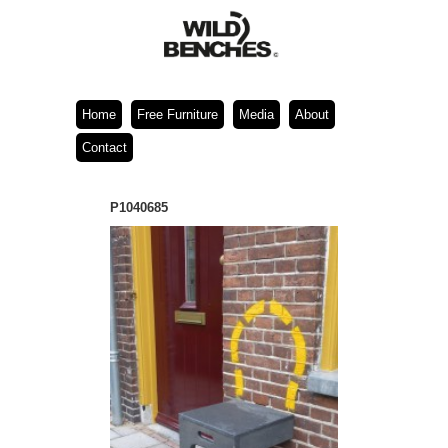
Home
Free Furniture
Media
About
Contact
P1040685