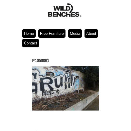
Home
Free Furniture
Media
About
Contact
P1050061