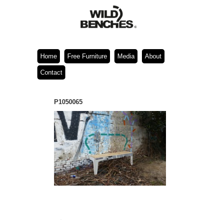
Home
Free Furniture
Media
About
Contact
P1050065